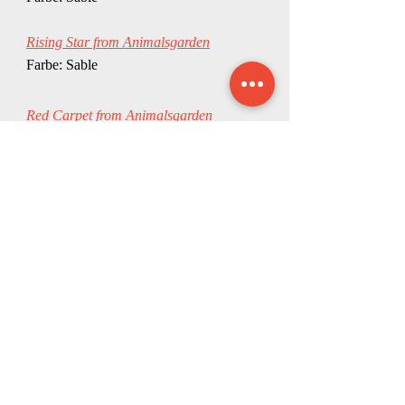
Rising Star from Animalsgarden
Farbe: Sable
Red Carpet from Animalsgarden
Farbe: Tricolour
Für mehr Informationen zu den Welpen
bitte auf die Namen klicken :)
Reserviert
- Es besteht ernsthaftes
Interesse für einen Welpen, er ist
unverbindlich versprochen.
Vergeben
- Der Welpe wurde bereits