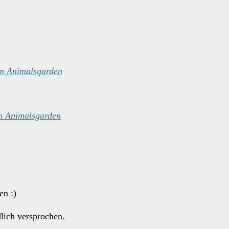
om Animalsgarden
m Animalsgarden
en :)
dlich versprochen.