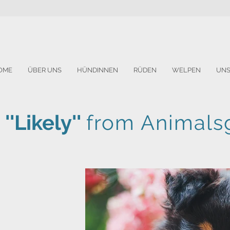
OME
ÜBER UNS
HÜNDINNEN
RÜDEN
WELPEN
UNS
''Likely''
from Animals